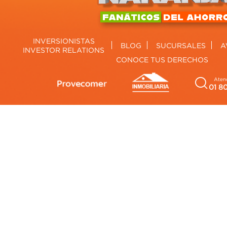
INVERSIONISTAS
BLOG
SUCURSALES
A
INVESTOR RELATIONS
CONOCE TUS DERECHOS
Atenc
01 8