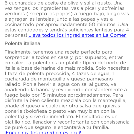
6 cucharadas de aceite de oliva y sal al gusto. Una
vez tengas los ingredientes, vas a picar y sofreír las
verduras (excepto las papas) a fuego bajo, luego vas
a agregar las lentejas junto a las papas y vas a
cocinar todo por aproximadamente 50 minutos. ¡Usa
estas cantidades y tendrás suficientes lentejas para 4
personas!
Lleva todos los ingredientes en La Comer.
Polenta italiana
Finalmente, tenemos una receta perfecta para
sorprender a todos en casa y, por supuesto, entrar
en calor. La polenta es un platillo típico del norte de
Italia a base de harina de maíz molida. Solo necesitas
1 taza de polenta precocida, 4 tazas de agua, 1
cucharada de mantequilla y queso parmesano
rallado. Pon a hervir el agua con sal al gusto, ve
añadiendo la harina y revolviendo constantemente a
fuego bajo por 15 minutos aproximadamente. Para
disfrutarla bien caliente mézclala con la mantequilla,
añade el queso y cualquier otra salsa que quieras
ponerle (boloñesa o pesto van muy bien con la
polenta) y sirve de inmediato. El resultado es un
platillo rico, llenador y reconfortante con consistencia
de puré que seguro le encantará a tu familia.
¡Encuentra los ingredientes aquí!