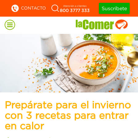
Atención a clientes
CONTACTO
Suscríbete
800 3777 333
Prepárate para el invierno
con 3 recetas para entrar
en calor