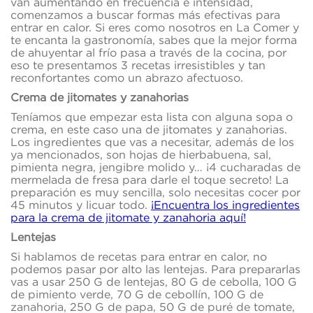
van aumentando en frecuencia e intensidad,
comenzamos a buscar formas más efectivas para
entrar en calor. Si eres como nosotros en La Comer y
te encanta la gastronomía, sabes que la mejor forma
de ahuyentar al frío pasa a través de la cocina, por
eso te presentamos 3 recetas irresistibles y tan
reconfortantes como un abrazo afectuoso.
Crema de jitomates y zanahorias
Teníamos que empezar esta lista con alguna sopa o
crema, en este caso una de jitomates y zanahorias.
Los ingredientes que vas a necesitar, además de los
ya mencionados, son hojas de hierbabuena, sal,
pimienta negra, jengibre molido y… ¡4 cucharadas de
mermelada de fresa para darle el toque secreto! La
preparación es muy sencilla, solo necesitas cocer por
45 minutos y licuar todo.
¡Encuentra los ingredientes
para la crema de jitomate y zanahoria aquí!
Lentejas
Si hablamos de recetas para entrar en calor, no
podemos pasar por alto las lentejas. Para prepararlas
vas a usar 250 G de lentejas, 80 G de cebolla, 100 G
de pimiento verde, 70 G de cebollín, 100 G de
zanahoria, 250 G de papa, 50 G de puré de tomate,