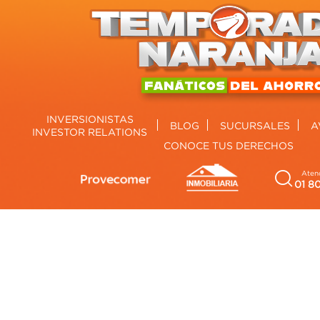
INVERSIONISTAS
BLOG
SUCURSALES
A
INVESTOR RELATIONS
CONOCE TUS DERECHOS
Atenc
01 8