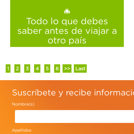
Ver más
Todo lo que debes
saber antes de viajar a
otro país
1
2
3
4
5
6
>>
Last
Suscríbete y recibe informac
Nombre(s)
Apellidos