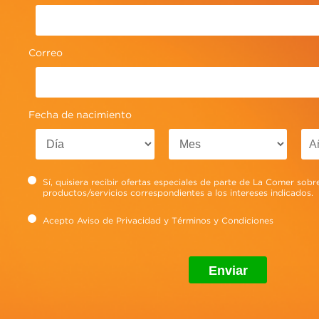
Consejos para tus vacaciones
internacionales.
Correo
Ver más
Fecha de nacimiento
Sí, quisiera recibir ofertas especiales de parte de La Comer sobr
productos/servicios correspondientes a los intereses indicados.
Acepto
Aviso de Privacidad
y
Términos y Condiciones