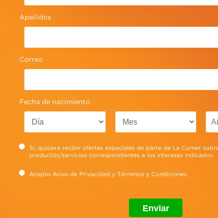
Apellidos
Ideas La Comer para consentir a mamá en
su día.
Ver más
Correo
Fecha de nacimiento
Sí, quisiera recibir ofertas especiales de parte de La Comer sobr
productos/servicios correspondientes a los intereses indicados.
Acepto
Aviso de Privacidad
y
Términos y Condiciones