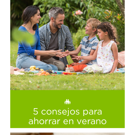
Lo mejor para el Día del Padre está en La
Comer
Ver más
5 consejos para
ahorrar en verano