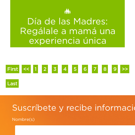
Ver más
Día de las Madres:
Regálale a mamá una
experiencia única
First
<<
1
2
3
4
5
6
7
8
9
>>
Last
Suscríbete y recibe informac
Nombre(s)