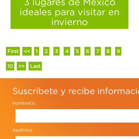
3 lugares de México
ideales para visitar en
invierno
First
<<
1
2
3
4
5
6
7
8
9
10
>>
Last
Suscríbete y recibe informac
Nombre(s)
Apellidos
Disfruta la belleza que nos rodea