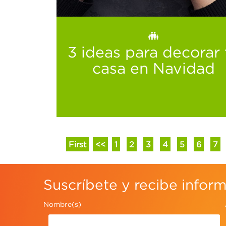
Dale a los peques algo inolvidable
Ver más
3 ideas para decorar tu
casa en Navidad
First
<<
1
2
3
4
5
6
7
Suscríbete y recibe infor
Nombre(s)