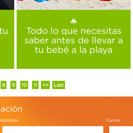
¡Películas, palomitas, familia y Navidad!
Ver más
Todo lo que necesitas
saber antes de llevar a
tu bebé a la playa
8
9
10
11
>>
Last
mación
Apellidos
Correo