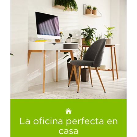
El agua de lluvia es un regalo de la
naturaleza que nos invita a cuidar del agua
potable con la que contamos a nivel
mundial, estas son algunas maneras en las
que puedes aprovecharla al máximo…
Ver más
La oficina perfecta en
casa