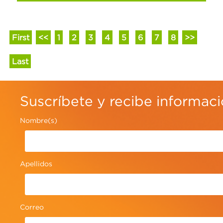
First
<<
1
2
3
4
5
6
7
8
>>
Last
Suscríbete y recibe informac
Nombre(s)
¿Sabías que las sillas ergonómicas han sido
de los artículos más vendidos en los
Apellidos
últimos dos años? Aquí te decimos por qué
y te compartimos tips que harán de ese
espacio, la oficina perfecta ¡toma nota!
Correo
Ver más