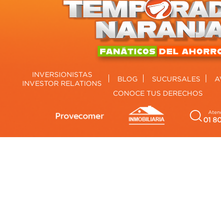
INVERSIONISTAS
BLOG
SUCURSALES
A
INVESTOR RELATIONS
CONOCE TUS DERECHOS
Atenc
01 8