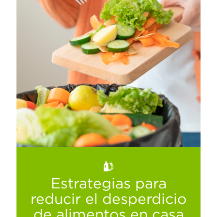
Mantén libre de gérmenes tu sanitario por
más tiempo, te preparamos unos tips muy
eficientes, ¡toma nota!
Ver más
Estrategias para
reducir el desperdicio
de alimentos en casa