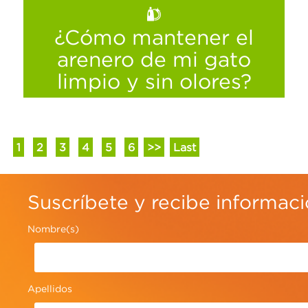
Ver más
¿Cómo mantener el
arenero de mi gato
limpio y sin olores?
1
2
3
4
5
6
>>
Last
Suscríbete y recibe informac
Nombre(s)
Apellidos