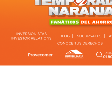
INVERSIONISTAS
BLOG
SUCURSALES
A
INVESTOR RELATIONS
CONOCE TUS DERECHOS
Atenc
01 8