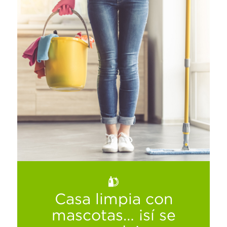
La presencia de malos olores en tu
refrigerador indica la existencia de
bacterias y posibles causas de
enfermedades, por ello sigue estos
consejos y cuida la salud de tu familia.
Ver más
Casa limpia con
mascotas… ¡sí se