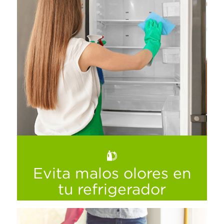
El baño es uno de los espacios del hogar
más propensos a gérmenes y bacterias, por
eso es recomendable limpiarlo y
desinfectarlo con regularidad. Te damos
algunas opciones para hacerlo.
Ver más
Evita malos olores en
tu refrigerador