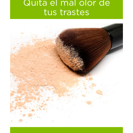
Quita el mal olor de
Ver más
tus trastes
Un hogar limpio y sano comienza en los
pequeños detalles; uno de los más
importantes es la limpieza de los trastes y
recipientes de plástico donde ponemos
nuestros alimentos, ya que a veces se