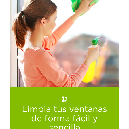
Contribuye a combatir el cambio climático
que cada vez es más notable,
considerando los siguientes hábitos, que
puedes realizar sin salir de tu hogar.
Limpia tus ventanas
Ver más
de forma fácil y
sencilla