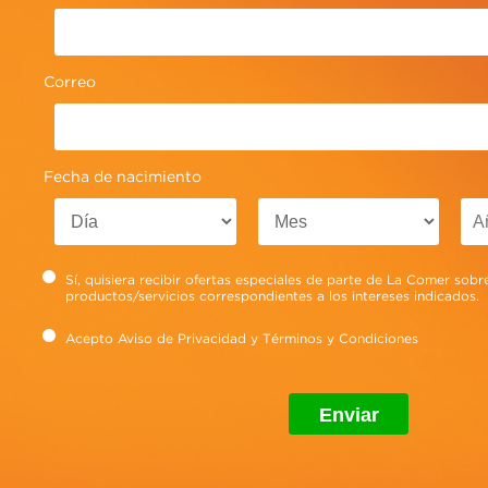
maquillaje, lipstick, rímel o polvos manchan
la prenda que llevas puesta.
Ver más
Correo
Fecha de nacimiento
Sí, quisiera recibir ofertas especiales de parte de La Comer sobr
productos/servicios correspondientes a los intereses indicados.
Acepto
Aviso de Privacidad
y
Términos y Condiciones