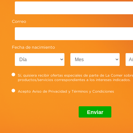
Correo
Fecha de nacimiento
Sí, quisiera recibir ofertas especiales de parte de La Comer sobr
productos/servicios correspondientes a los intereses indicados.
Acepto
Aviso de Privacidad
y
Términos y Condiciones