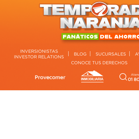
INVERSIONISTAS
BLOG
SUCURSALES
A
INVESTOR RELATIONS
CONOCE TUS DERECHOS
Atenc
01 8