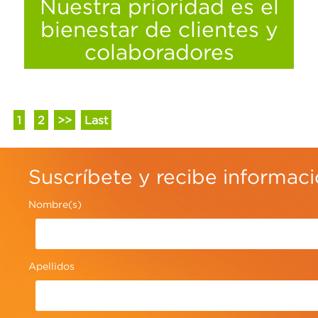
Nuestra prioridad es el
bienestar de clientes y
colaboradores
1
2
>>
Last
Suscríbete y recibe informac
Nombre(s)
Apellidos
Por eso reforzamos en las áreas de