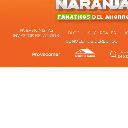
INVERSIONISTAS
BLOG
SUCURSALES
A
INVESTOR RELATIONS
CONOCE TUS DERECHOS
Atenc
01 8