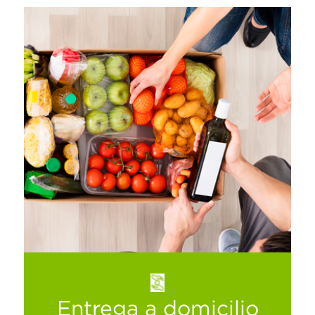
Los productos comprados desde nuestro
ecommerce y entregados a domicilio, son
sujetos a un protocolo sanitario para evitar
cualquier riesgo, entre otras medidas se
implementan las siguientes acciones:
Ver más
Entrega a domicilio