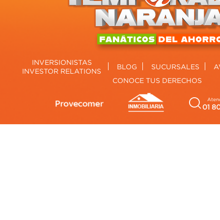
INVERSIONISTAS
BLOG
SUCURSALES
A
INVESTOR RELATIONS
CONOCE TUS DERECHOS
Atenc
01 8